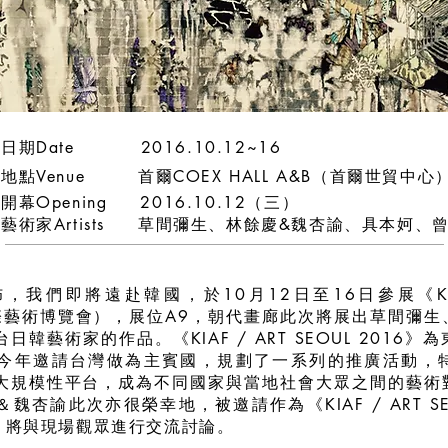
日期Date 2016.10.12~16
地點Venue 首爾COEX HALL A&B（首爾世貿中心
開幕Opening
2016.10.12（三）
藝術家Artists 草間彌生、林餘慶&魏杏諭、具本妸、
我們即將遠赴韓國，於10月12日至16日參展《KIAF /
國際藝術博覽會），展位A9，朝代畫廊此次將展出草間彌
韓藝術家的作品。《KIAF / ART SEOUL 2016
今年邀請台灣做為主賓國，規劃了一系列的推廣活動，
大規模性平台，成為不同國家與當地社會大眾之間的藝術
杏諭此次亦很榮幸地，被邀請作為《KIAF / ART SEOUL
家，將與現場觀眾進行交流討論。