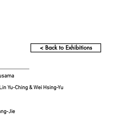
< Back to Exhibitions
usama
u-Ching & Wei Hsing-Yu
ng-Jie