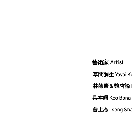
藝術家 Artist
草間彌生 Yayoi K
林餘慶＆魏杏諭 Lin Y
具本妸 Koo Bona
曾上杰 Tseng Sha