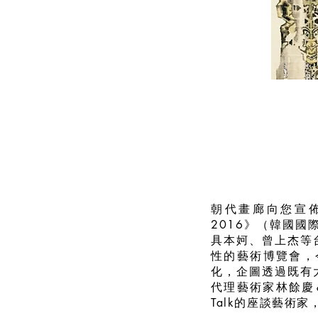
朝代畫廊向您宣佈，
2016》（韓國
具本妸、曾上杰等台日
性的藝術博覽會，
化，企圖透過既有
代理藝術家林餘慶＆魏
Talk的座談藝術