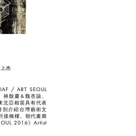
）
曾上杰
 ART SEOUL
生、林餘慶＆魏杏諭、
》為東北亞相當具有代表
特別介紹台灣藝術文
對接橋樑。朝代畫廊
 2016》Artist