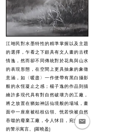
江翊民對水墨特性的精準掌握以及主題
的選擇，乍看之下頗具有文人畫的古樸
情逸，然而卻不同傳統對於花鳥與山水
的表現形態，在空間上更具抽象的象徵
意涵，如〈暖盡〉一作便帶有黑白攝影
般的永恆凝止之感；楊子逸的作品則描
繪許多現代具有對自然破壞力的工廠，
將之放置在猶如神話仙境般的場域，畫
面中一座座被枯枝佔領、恍若快被自然
吞噬的廢棄工廠，令人怵目，宛如現代
的警示寓言。(羅曉盈)