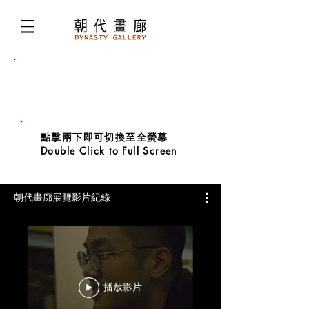
Videos
點擊兩下即可
切換至全螢幕
Double Click to Full Screen
朝代畫廊展覽影片紀錄
播放影片