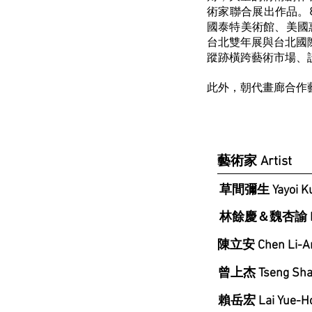
術家聯合展出作品。
國泰特美術館、美國
台北雙年展與台北國
蹤跡橫跨藝術市場、
此外，朝代畫廊合作
藝術家 Artist
草間彌生 Yayoi K
林餘慶＆魏杏諭 Lin Y
陳立安 Chen Li-A
曾上杰 Tseng Sha
賴岳宏 Lai Yue-H