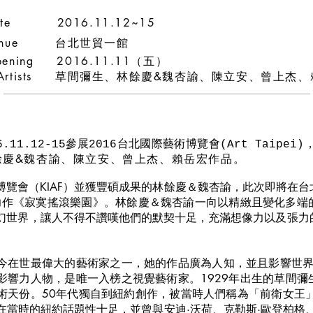
te 2016.11.12~15
enue 台北世貿一館
pening
2016.11.11（五）
Artists 草間彌生、林餘慶&魏杏諭、陳立安、曾上杰
6.11.12-15參展2016台北國際藝術博覽會(Art Taipe
餘慶&魏杏諭、陳立安、曾上杰、賴岳宏作品。
博覽會（KIAF）並獲豐碩成果的林餘慶＆魏杏諭，此次即將在
型力作《寂寞搖滾樂園》。林餘慶＆魏杏諭一向以精緻且變化多端
幻世界，讓人不得不讚嘆他們的默契十足，充滿想像力以及張力
今在世最偉大的藝術家之一，她的作品廣為人知，並且影響世界鉅
影響力人物，是唯一入榜之視覺藝術家。
1929年出生的草間
術天份。50年代獨自到紐約創作，被當時人們稱為「前衛女王」
在當時的紐約話題性十足，並曾與安迪·沃荷、克勒斯·歐登柏格