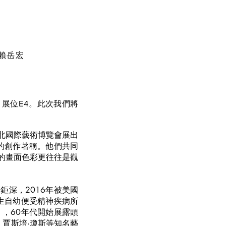
、賴岳宏
i)，展位E4。此次我們將
台北國際藝術博覽會展出
的創作著稱。他們共同
的畫面色彩更往往是觀
深，2016年被美國
彌生自幼便受精神疾病所
，60年代開始展露頭
、賈斯培·瓊斯等知名藝