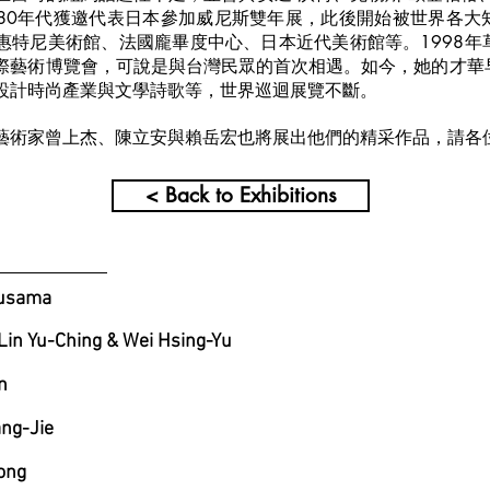
80年代獲邀代表日本參加威尼斯雙年展，此後開始被世界各大
惠特尼美術館、法國龐畢度中心、日本近代美術館等。1998年
際藝術博覽會，可說是與台灣民眾的首次相遇。如今，她的才華
設計時尚產業與文學詩歌等，世界巡迴展覽不斷。
藝術家曾上杰、陳立安與賴岳宏也將展出他們的精采作品，請各
< Back to Exhibitions
usama
u-Ching & Wei Hsing-Yu
n
ng-Jie
ong