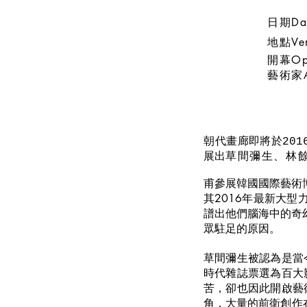
日期Da
地點V
開幕O
藝術家
​朝代畫廊即將於201
草間彌生、林
展出
甫參展韓國國際藝術
其2016年最新大
譜出他們腦海中的奇
眾駐足的原因。
草間彌生被認為是當
時代雜誌票選為百大
苦，卻也因此開啟藝
角，大量的前衛創作