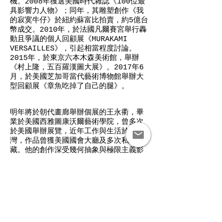
機。2008年獲選美國時代雜誌《100位最
具影響力人物》；同年，其雕塑創作《我
的寂寞牛仔》於紐約蘇富比拍賣，約5億台
幣成交。2010年，於法國凡爾賽宮舉行轟
動且爭議的個人回顧展《MURAKAMI
VERSAILLES》，引起相當程度討論。
2015年，於東京六本木森美術館，舉辦
《村上隆，五百羅漢圖大展》。2017年6
月，於美國芝加哥當代藝術博物館舉辦大
型回顧展《章魚吃掉了自己的腿》。
明年將於朝代畫廊舉辦個展的王永衢，畢
業於美國西雅圖康沃爾藝術學院，曾多次
於美國舉辦展覽，近年工作與生活於台
灣，作品曾獲美國國會大廳及多次私人典
藏。他的創作深受幾何抽象與極限主義影
響，並且融合成長經驗，試圖從自身對生
活的細膩觀察，以不一樣的角度，提出不
同於傳統西方作品的視野及觀點。
王永衢此次展出的作品，分別探討不同的
藝術主題，其中最顯著的共通點在於出現
在作品表面的細微裂痕。這種特殊處理技