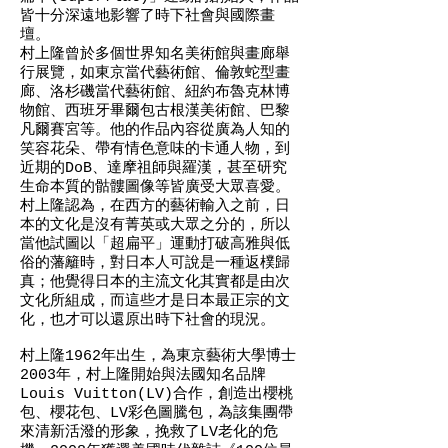
皆十分深遠地影響了時下社會與國際畫
壇。
村上隆曾於多個世界知名美術館與畫廊舉
行展覽，如東京當代藝術館、倫敦蛇型畫
廊、洛杉磯當代藝術館、紐約布魯克林博
物館、西班牙畢爾包古根漢美術館、巴黎
凡爾賽宮等。他的作品內容從廣為人知的
笑容花朵、帶有情色意味的卡通人物，到
近期的DoB、達摩祖師與羅漢，甚至研究
生命本質的骷髏圖像等皆廣受大眾喜愛。
村上隆認為，在西方的藝術輸入之前，日
本的文化是沒有菁英或大眾之分的，所以
當他試圖以「超扁平」運動打破高雅與低
俗的藩籬時，對日本人可說是一種返樸歸
真；他覺得日本的主流文化其實都是由次
文化所組成，而這些才是日本最正宗的文
化，也才可以還原出時下社會的現況。
村上隆1962年出生，為東京藝術大學博士
2003年，村上隆開始與法國知名品牌
Louis Vuitton(LV)合作，創造出櫻桃
包、櫻花包、LV彩色圖騰包，為該集團帶
來清新活潑的形象，挽救了LV老化的危