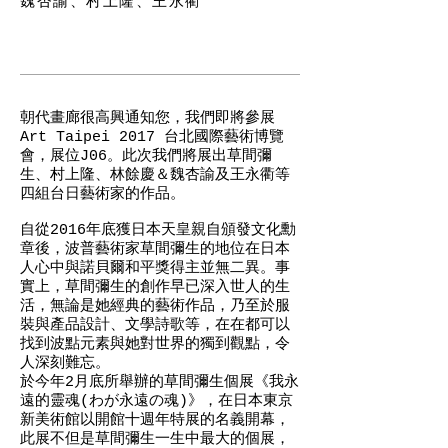
魏杏諭、村上隆、王永衢
朝代畫廊很高興通知您，我們即將參展
Art Taipei 2017 台北國際藝術博覽
會，展位J06。此次我們將展出草間彌
生、村上隆、林餘慶＆魏杏諭及王永衢等
四組台日藝術家的作品。
自從2016年底獲日本天皇親自頒發文化勳
章後，波普藝術家草間彌生的地位在日本
人心中與諾貝爾和平獎得主並無二異。事
實上，草間彌生的創作早已深入世人的生
活，無論是她經典的藝術作品，乃至於服
裝與產品設計、文學詩歌等，在在都可以
找到波點元素與她對世界的獨到觀點，令
人深刻難忘。
於今年2月底所舉辦的草間彌生個展《我永
遠的靈魂(わが永遠の魂)》，在日本東京
新美術館以開館十週年特展的名義開幕，
此展不但是草間彌生一生中最大的個展，