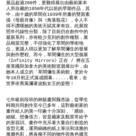
展品超過200件，更難得展出由藝術家本
人所自藏的1950年代以前的早期作品，其
中，由十歲的草間在1939年所畫的雙面素
描《母親肖像》與《角落瓶花》，令人不
得不讚嘆她的美術天賦其來有自。此展按
照年代線性分類，除了目前仍在創作中的
最新系列，亦有較少見到的創作種類，展
品相當完整，不但強化了草間的學術地
位，更讓人得以更加了解草間彌生的發展
與創作歷程。而今，草間彌生的大型個展
《Infinity Mirrors》正在 / 將在五
座美國與加拿大的美術館巡迴展出中，由
她本人成立的「草間彌生美術館」更於今
年10月初正式落成開幕......看來，全
世界依舊風彌著波點女王的姿態！
七年級前段班的林餘慶與魏杏諭，從學生
時期共同創作至今已多年，這對藝術家的
畫作給人的第一印象十分深刻，「繽紛、
細膩、想像張力」皆是藏家及觀眾常給予
的形容詞。畫作中充斥著大量自行創造的
造型元素，運用細緻的紙上筆法和淡雅的
漸層色彩，將各種不同的物件與角色擴充