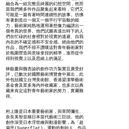
融合為一組完整且綺麗的幻想空間，然而
當我們將多件作品聚集起來看時，它們又
可能是一篇有著時間連續性的故事。彷彿
有著創造出一個又一個平行宇宙般的能
力，藝術家純熟地運用著想像力編譜出一
個奇異的世界。他們試圖表達出時下的人
們在忙碌的社會裡對於現實的逃避、自我
內在的不確定感和不安全感。經由他們的
作品，我們不得不讚嘆這對青年藝術家對
於氛圍營造與意味拿捏的精準，進而從中
得到視覺上以及思緒上的滿足。
林餘慶與魏杏諭的創作功力紮實且廣受好
評，已數次於國際藝術博覽會中展出，此
外包括國立台灣美術館、香港梁潔華藝術
基金會及眾多海內外收藏家，也多次以典
藏來肯定這對青年藝術家的努力，實屬難
得。
村上隆是日本重要藝術家，與草間彌生、
奈良美智並稱日本當代藝術三巨頭。他的
創作深受日本浮世繪與動漫影響，為「超
扁平(Superflat)」運動的創始人，作品