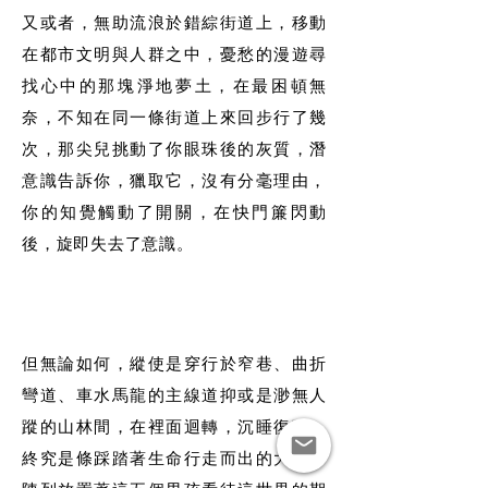
又或者，無助流浪於錯綜街道上，移動
在都市文明與人群之中，憂愁的漫遊尋
找心中的那塊淨地夢土，在最困頓無
奈，不知在同一條街道上來回步行了幾
次，那尖兒挑動了你眼珠後的灰質，潛
意識告訴你，獵取它，沒有分毫理由，
你的知覺觸動了開關，在快門簾閃動
後，旋即失去了意識。
但無論如何，縱使是穿行於窄巷、曲折
彎道、車水馬龍的主線道抑或是渺無人
蹤的山林間，在裡面迴轉，沉睡復醒，
終究是條踩踏著生命行走而出的大路，