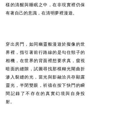
樣的清醒與睡眠之中，在非現實裡仍保
有著自己的意識，在清明夢裡漫遊。
穿出房門，如同幽靈般漫遊於擬像的世
界裡，指引著前行路線的是勾住頸子的
相機，在世界的背面裡想要求真，窺視
暗面的縫隙，試圖尋找那模糊光閘曲折
滲入裂縫的光，當光與影融洽共存顯露
靈光，半閉雙眼，祈禱在按下快門的瞬
間記錄了不存在的真實幻境與自身投
射。