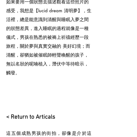
如果要用一個狀態去描述觀看這些照片的
感受，我想是【lucid dream 清明夢】，生
活裡，總是能意識到清醒與睡眠入夢之間
的狀態差異，進入睡眠的過程就像是一種
儀式，男孩在熟悉的被褥上祈禱經歷一段
旅程，關於夢與真實交融的 美好幻境；而
清醒，卻猶如被催眠師輕聲喚醒的孩子，
無以名狀的呢喃植入，潛伏中等待暗示，
觸發。
< Return to Articals
這五個成熟男孩的街拍，卻像是介於這