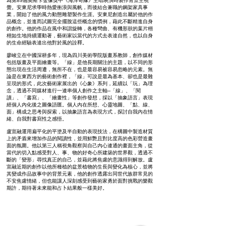
為第89屆奧斯卡金像獎中《海洋奇緣》主唱表演時製作背景主視
覺。安東尼求學時熱愛衝浪與風帆，而後結合兼職的鋼架家具事
業，開始了他的風力動態雕塑製作生涯。安東尼創造出屬於他的作
品概念，並進而試圖完全擺脫這些概念的慣例，藉此不斷精進自身
的創作。他的作品在風中和諧旋轉，各種彎曲、有機形狀的葉片栩
栩如生地持續運動著，藝術家以當代的方式去表達自然，也以自身
的生命經驗表達出他對於風的詮釋。
廖峻立在中國深耕多年，現為四川美術學院版畫系教師，創作媒材
包括版畫及平面繪畫等。「線」是他長期關注的主題，以不同的形
態出現在生活周遭，無所不在，也是最容易被容易忽略的元素。無
論是在東西方的藝術創作裡，「線」可說是最為基本、卻也是最難
呈現的形式，此次藝術家展出的《心象》系列，延續以「玩」為理
念，透過不同媒材進行一連串個人創作之主軸—「線」、「閱
讀」、「書寫」、「繪畫性」等創作發想，採以「抽象語言」表現
經個人內化後之圖像語匯。個人內在所想、心靈地圖、「點、線、
面」構成之思考與探索，以抽象語言為表現方式，探討自我內在情
緒、自我對書寫性之感悟。
盧宣融運用扁平化的平塗及半自動的表現技法，在構圖中製造材質
上的矛盾來增加作品的閱讀性，並用鮮艷且對比度高的色彩營造畫
面的氛圍。他以第三人稱視角觀察與自己內心連通的畫面主角，從
當代的切入點感受對人、事、物的好奇心所建築的世界觀，透過不
斷的「變形」尋找真正的自己，並藉此將焦慮的意識得到解放。盧
宣融近期的創作以他所種植的盆景植物的生長與變化為核心，並將
其變成作品故事中的背景元素，他的創作透露出同世代族群常見的
不安焦慮情緒，但也能讓人深刻感受到藝術家勇於面對挑戰的樂觀
期許，期待著未來能和占卜結果般一樣美好。