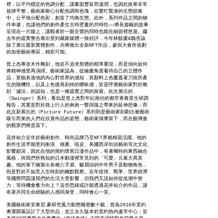
裡，以平均穩定的色調分配，讓畫面豐富而溫潤，也因此效果非常
規律平整，藝術家耐心分配色調和色塊，在繁忙緊湊的生態節奏
中，公平地分配色彩，創造了均衡生態。此外，系列作品之間的物
件串連，也讓他們的創作產生古時壁畫的共時性──將長篇幅的故事
呈現在一片牆上，讓觀者於一眼全覽的同時也能在細節裡悠遊。繼
去年的虛實整合展出受到藏家媒體一致好評，今年林餘慶&魏杏諭
除了展出最新實體創作，亦將推出全新NFT作品，參與大會所規劃
的加密藝術專區，精彩可期。
曾上杰專攻木作雕刻，他並不追求形體的精準重現，而是傾向如何
將精神感受再演繹。藝術家認為，從繪畫角度看待自己的立體作
品，更能表達他的內心對世界的感知，其顏料上色覆蓋著刀痕所產
生的隨機性，以及上色後再刻掉的曖昧感，皆是呼應藝術家對於雕
刻「減法」的認知，也是一種虛實之間的探索。此次展出的
《Swinger》系列，看似是曾上杰對年紀相仿的都市青春眾生研調
報告，其實是對於路上行人的匆匆一瞥與隨之帶來的延伸想像；而
此次新展出的《Picture Future》系列則是藝術家刻劃出被藝術
吸引而來的人們在欣賞作品的姿態，藝術家揣摩當下，而在藝博會
的觀眾們將是當下。
花井祐介近年於藝術創作、時尚品牌乃至NFT界都相當活躍。他的
創作生涯早期受到衝浪、插畫、嘻皮、美國西岸街頭藝術等次文化
影響頗深，因此在他的簡約懷舊日漫作品中，有著獨特的東西融合
風格，與我們所熟知的日本動漫裡常見到的「可愛」元素大異其
趣。他的筆下繪製出各種八字眉、皺眉頭的中年男子及動物角色，
則是對於不如意人生時刻的幽默觀察。近年疫情、戰爭、世界經濟
等國際問題讓我們的生活大受影響，但我們又該如何從低潮中努
力，等待機會奮力向上？這些思緒或許能透過花井祐介的作品，讓
有著共同生命經驗的人感同身受，同時會心一笑。
美國藝術家安東尼‧豪研究風力動態雕塑數十載，曾為2016年里約
奧運開幕設計了大型作品，並立永久版本於里約熱內盧市中心；並