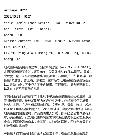
Art Taipei 2022
2022.10.21
- 10.24
Venue: World Trade Center 1 (No., Xinyi Rd. 5
Sec., Xinyi Dist., Taipei)
Booth: G08
Artist: Anthony HOWE, HANAI Yusuke, KUSAMA Yayoi,
LIAO Chun-Li,
LIN Yu-Ching & WEI Hsing-Yu, LU Xuan-Jung, TSENG
Shang-Jie
朝代畫廊很高興向您宣布，我們即將參展《Art Taipei 2022台
北國際藝術博覽會》，展位G08，公眾展期為10月21日至24日於台
北世貿一館；今年我們將推出草間彌生、花井祐介、安東尼‧豪、林
餘慶&魏杏諭、曾上杰、廖峻立、盧軒融等七組藝術家的經典藏品
以及最新力作，其中包含了平面繪畫、立體雕塑、風力動態雕塑，
以及NFT等不同類型的作品。
草間彌生的作品跨越了二十世紀下半葉兩個最重要的藝術運動：波
普和極簡主義。她極富影響力的創作生涯中，作品種類包括繪畫、
雕塑、表演、充斥整個房間的裝置、文學作品、電影、時裝、設計
以及現有建築結構中的介入。2000年以後，草間不斷地獲得世界各
地美術館的個展邀約，作品廣為世人知悉，如今已是全世界最有影
響力的藝術家。此次朝代畫廊將展出草間彌生最受歡迎的南瓜系列
作品，圓潤飽滿的南瓜，是草間年幼時候的回憶，同時也象徵了她
對於這個世界的愛。
林餘慶＆魏杏諭共同創作至今已超過十年，在他們創造的生態系