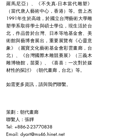
羅馬尼亞）、《不失真-日本當代雕塑》
（當代唐人藝術中心，香港）等。曾上杰
1991年生於高雄，於國立台灣藝術大學雕
塑學系取得學士與碩士學位，現生活於台
北，作品曾於台灣、日本等地基金會、美
術館與藝博會展出，重要展覽有《心靈意
象》（麗寶文化藝術基金會彩雲畫廊，台
北）、《台灣國際木雕競賽展》（三義木
雕博物館，苗栗）、《喜喜：一次對於媒
材性的探討》（朝代畫廊，台北）等。
如需更多資訊，請與我們聯繫。
策劃：朝代畫廊
聯繫人：張韡
Tel:
+886-2-23770838
Email:
dyart@ms46.hinet.net