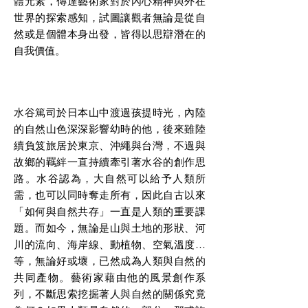
體元素，傳達藝術家對於內心精神與外在
世界的探索感知，試圖讓觀者無論是從自
然或是個體本身出發，皆得以思辯潛在的
自我價值。
水谷篤司於日本山中渡過孩提時光，內陸
的自然山色深深影響幼時的他，後來雖陸
續負笈旅居於東京、沖繩與台灣，不過與
故鄉的羈絆一直持續牽引著水谷的創作思
路。水谷認為，大自然可以給予人類所
需，也可以同時奪走所有，因此自古以來
「如何與自然共存」一直是人類的重要課
題。而如今，無論是山與土地的形狀、河
川的流向、海岸線、動植物、空氣溫度…
等，無論好或壞，已然成為人類與自然的
共同產物。藝術家藉由他的風景創作系
列，不斷思索挖掘著人與自然的關係究竟