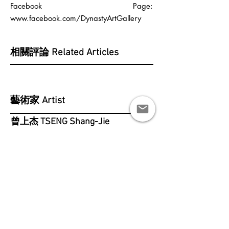
Facebook Page:
www.facebook.com/DynastyArtGallery
相關評論 Related Articles
藝術家 Artist
曾上杰 TSENG Shang-Jie
水谷篤司 MIZUTANI Atsushi