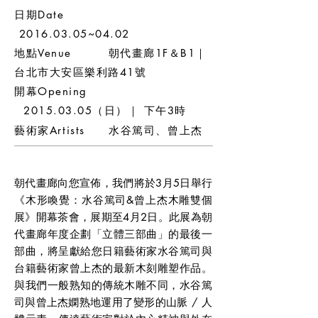
日期Date
2016.03.05
~04.02
地點Venue 朝代畫廊1F＆B1｜
台北市大安區樂利路41號
開幕Opening
2015.03.05
（日）｜ 下午3時
藝術家Artists 水谷篤司、曾上杰
朝代畫廊向您宣佈，我們將於3月5日舉行
《木形喚覺：水谷篤司&曾上杰木雕雙個
展》開幕茶會，展期至4月2日。此展為朝
代畫廊年度企劃「立體三部曲」的最後一
部曲，將呈獻給您日籍藝術家水谷篤司與
台籍藝術家曾上杰的最新木刻雕塑作品。
與我們一般熟知的傳統木雕不同，水谷篤
司與曾上杰嫻熟地運用了變形的山脈 / 人