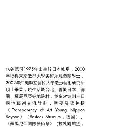
水谷篤司1975年出生於日本岐阜，2000
年取得東京造型大學美術系雕塑類學士，
2002年沖繩縣立藝術大學造形藝術研究所
碩士畢業，現生活於台北。曾於日本、德
國、羅馬尼亞等地駐村，並多次策劃台日
兩地藝術交流計劃，重要展覽包括
《Transparency of Art Young Nippon
Beyond》（Rostock Museum，德國）、
《羅馬尼亞國際藝術祭》（拉札爾城堡，