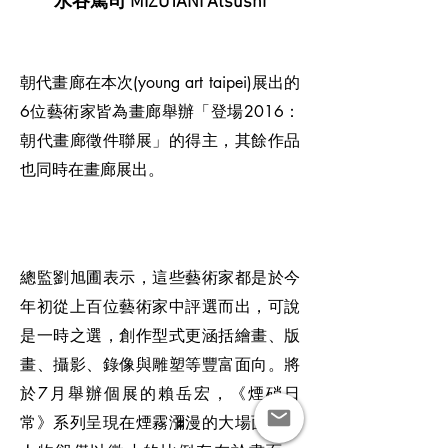
水谷篤司 MIZUTANI Atsushi
朝代畫廊在本次(young art taipei)展出的
6位藝術家皆為畫廊舉辦「登場2016：
朝代畫廊徵件聯展」的得主，其餘作品
也同時在畫廊展出。
總監劉旭圃表示，這些藝術家都是於今
年初從上百位藝術家中評選而出，可說
是一時之選，創作型式更涵括繪畫、版
畫、攝影、錄像與雕塑等豐富面向。將
於7月舉辦個展的賴岳宏，《煙硝日
常》系列呈現在煙霧瀰漫的大場面中，