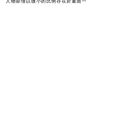
人物卻僅以微小的比例存在於畫面一
處，致使觀者無從探知他們的情緒，因
而削弱了驚心動魄的震撼視覺效果，予
以諷刺現下社會對於各種事件的誇張看
待與過度渲染。陳飛豪著眼於日本殖民
時代的《神社檔案重構計畫》，進行古
今的建築資料、影像之搜集與對比，探
討政權更迭的政治地景與歷史詮釋。而
張郁雅的版畫創作則以自我成長與家庭
相處的經驗為根基，層層套疊出充滿回
憶與情緒的生活片刻，洋溢著真切而溫
暖的豐富情戚。