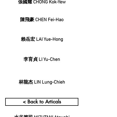
張國耀 CHONG Kok-Yew
陳飛豪 CHEN Fei-Hao
賴岳宏 LAI Yue-Hong
李育貞 LI Yu-Chen
林龍杰 LIN Lung-Chieh
< Back to Articals