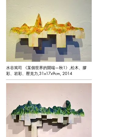
水谷篤司 《某個世界的開端—秋1》,松木、膠
彩、岩彩、壓克力,31x17x9cm, 2014