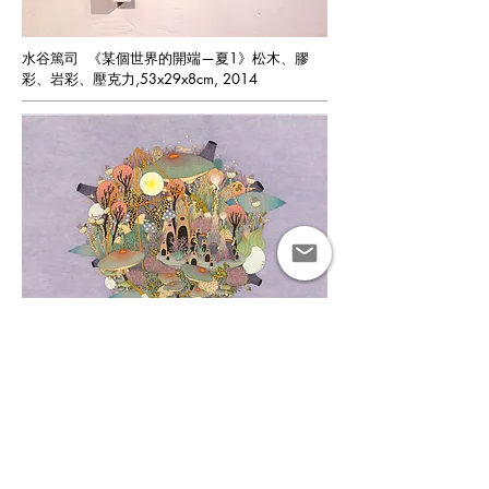
水谷篤司 《某個世界的開端—夏1》松木、膠
彩、岩彩、壓克力,53x29x8cm, 2014
林餘慶＆魏杏諭 《人造星球3號》 複合媒
材,80x110cm,2015