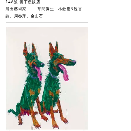
146號 愛丁堡飯店
展出藝術家 草間彌生、林餘慶&魏杏
諭、周春芽、全山石