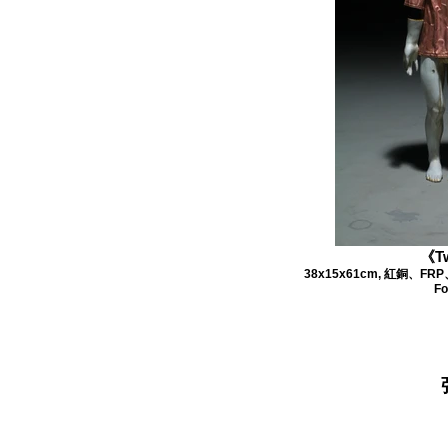
《T
38x15x61cm, 紅銅、FRP、
Fo