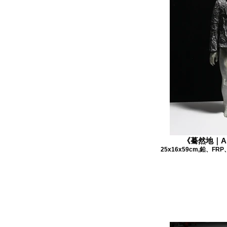
《驀然地｜All 
25x16x59cm,鉛、FRP、錫