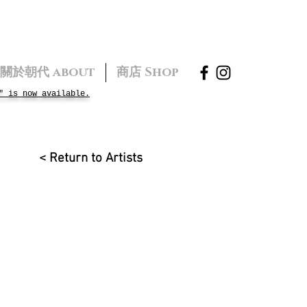
關於朝代 about
商店 Shop
" is now available.
< Return to Artists