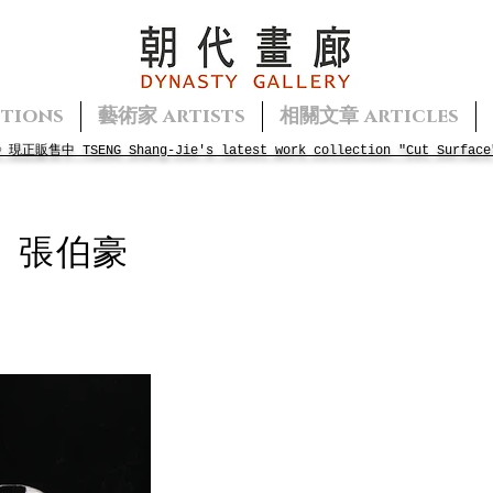
tions
藝術家 artists
相關文章 articles
面》現正販售中
TSENG
Shang-Jie's
latest work collection "Cut Surface
o
張伯豪