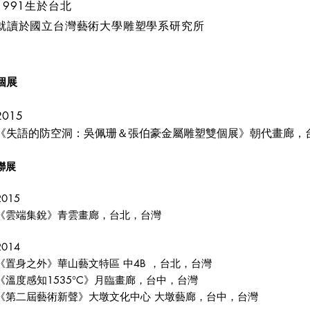
1991生於台北
就讀於國立台灣藝術大學雕塑學系研究所
個展
2015
《失語的防空洞：吳佩珊＆張伯豪金屬雕塑雙個展》朝代畫廊，
聯展
2015
《雲端集銳》青雲畫廊，台北，台灣
2014
《置身之外》華山藝文特區 中4B ，台北，台灣
《溫度感知1535°C》月臨畫廊，台中，台灣
《第二屆藝術新聲》大墩文化中心 大墩藝廊，台中，台灣