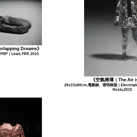
apping Dreams》
FRP｜Lead, FRP, 2015
《空氣稀薄｜The Air is
26x15x60cm,電鍍銅、透明樹脂｜Electroplated
Resin,2015