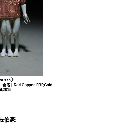
winks》
金箔｜Red Copper, FRP,Gold
il,2015
張伯豪