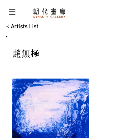
< Artists List
ZAO Wou-Ki
趙無極