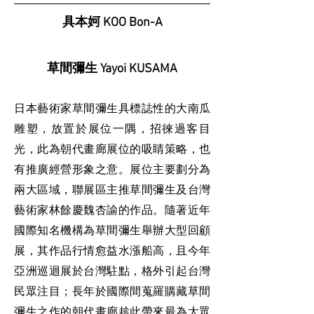
具本妸 KOO Bon-A
草間彌生 Yayoi KUSAMA
日本藝術家草間彌生具標誌性的大南瓜
雕塑，放置於展位一隅，招徠過客目
光，此為朝代畫廊展位的吸睛策略，也
有推廣經營形象之意。展位主要劃分為
兩大區域，聯展區主推草間彌生及台灣
藝術家林餘慶魏杏諭的作品。隨著近年
國際知名機構為草間彌生舉辦大型回顧
展，其作品行情愈益水漲船高，且今年
亞洲巡迴展於台灣駐點，格外引起台灣
民眾注目；長年於國際間蒐羅購藏草間
彌生之作的朝代畫廊趁此帶來最為大眾