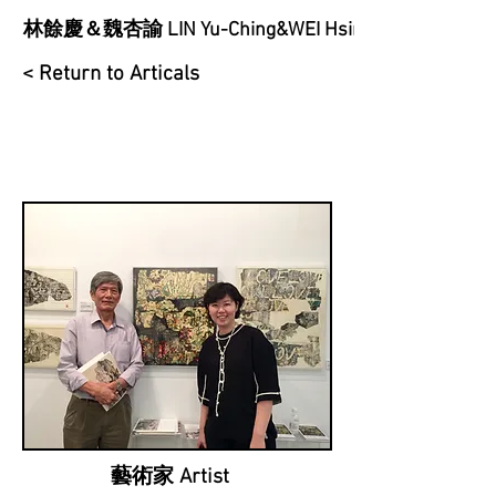
林餘慶＆魏杏諭 LIN Yu-Ching&WEI Hsing-Yu
< Return to Articals
藝術家 Artist