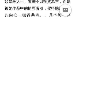
領階級人士，買畫不以投資為主，而是
被她作品中的情思吸引，覺得貼近自己
的內心，獲得共鳴。」具本妸一件
100x140公分的畫作約新台幣30萬元，
個展作品半數以上成交，且有藏家追蹤
洽談中，引起不小迴響。
劉旭圃也提及，此次出現許多「非職業
行藏家」，純粹想在家中掛放一幅喜愛
的畫，他認為這般讓藝術普及於家庭生
活的收藏思維是令人振奮的。具本妸及
其先生張秦(Jin Jang)皆現身展位與參觀
者互動，張秦現為韓國DAEGU大學藝術
科系教授，是以抽象寫意風格而頗受關