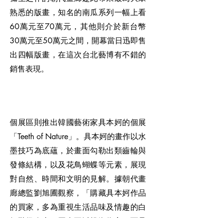
熟悉的版畫，知名的南瓜系列一幅上看
60萬元至70萬元，其他則介於新台幣
30萬元至50萬元之間，開幕當日迅即售
出四幅版畫，在這次台北藝博有不錯的
銷售表現。
個展區則推出韓國藝術家具本妸的個展
「Teeth of Nature」。具本妸的畫作以水
墨技巧為底蘊，於畫面勾勒出類齒輪與
發條結構，以及花鳥蝴蝶等元素，展現
對自然、時間和文明的見解。據朝代畫
廊總監劉旭圃觀察，「購藏具本妸作品
的買家，多為重視生活品味及情趣的白