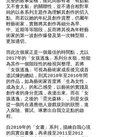
完整的敘事架構，彼此間卻有著「有點黏
又不會太黏」的關聯性，並不適合相對單
純的以各系列主題作為理解其創作的切入
點。而若以她的年紀及創作資歷，仍屬年
輕藝術家，實難將其創作再細分為早、
中、近期等等階段，反而將其視為年輕藝
術家的第一波創作爆發及第一次轉型期，
更加適切。
而此次個展正是一個最佳的時間點，尤以
2017年的「女孩逃逸」系列分水嶺，恰能
為其作一個階段性的檢視與整理。若將
「女孩逃逸」可視為藝術家成長後完成首
道試煉的總結，則其2010年至2016年間
的作品，如為藝術家首度將「生為女性，
成為女人」的私己感受，以藝術的實踐及
創作者的身分意識，表達出來。而在「女
孩逃逸」之後的「霓光森林」，則是女孩
從一個尚在適應他人遊戲規則的狀態，進
入探險、嘗試、琢磨出自我立足點的啟
程。
自2010年的「女書」系列，描繪自我心境
的寫實自畫像，再承接至2011至2012