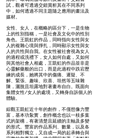
試，觀者可透過交錯賞析其在不同系列
中，如何透過不同主題隨之應用的畫法及
媒材。
女性、女人，在概略的區分下，一是生物
上的性別指稱，一是社會及文化中的性別
角色。王凱虹的作品，同時指向女性與女
人的複雜心境與掙扎，同時顯示女性與女
人的共性與自我。在女性被社會視為女人
的過程或洗禮下，女人如何自處，又如何
與其他社會人相處，王凱虹的作品並非是
心靈解藥般的出口，而是此過程中跌宕歷
練的成長，她將其中的傷痛、遲疑、不
解、緊張、趣味、欣喜、坦然等五味雜
陳，灑脫且坦露地對著畫布自白。既面向
集體女性/女人的處境，又轉身自訴個人的
體驗。
綜觀王凱虹近十年的創作，不僅想像力豐
富，基本功紮實，創作概念也以一枝多葉
式的架構，有著清楚且延續的主軸及多變
的形式。豐富的作品系列、數量，以及各
系列相對獨立，又自成一局的起承轉合與