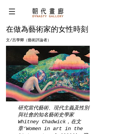
在做為藝術家的女性時刻
文/呂學卿（藝術評論者）
研究當代藝術、現代主義及性別
與社會的知名藝術史學家
Whitney Chadwick，在文
章‘Women in art in the