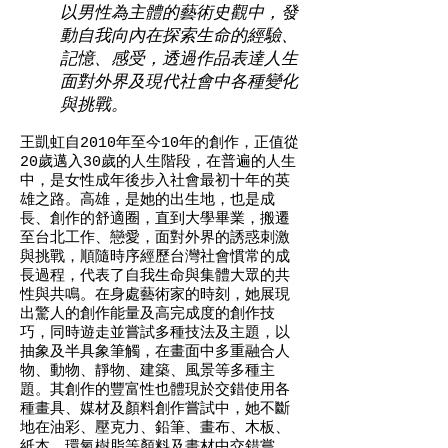
以男性為主體的藝術史觀中，發
動自我向內在探索生命的經驗、
記憶、感受，透過作品表達人生
面對外界及現代社會中各種變化
與挑戰。
王凱虹自2010年至今10年的創作，正值從
20歲邁入30歲的人生階段，在普遍的人生
中，是女性成年後步入社會最初十年的英
雄之路。高雄，是她的出生地，也是成
長、創作的舒適圈，直到大學畢業，搬遷
至台北工作、戀愛，面對外界的誘惑刺激
與挑戰，順隨時序經歷台灣社會慣常的成
長過程，代表了自我生命與集體大眾的共
性與共鳴。在身處藝術家的時刻，她展現
出驚人的創作能量及高完成度的創作技
巧，同時遊走並嘗試多種技法及主題，以
抽象及半具象筆觸，在畫面中多重融合人
物、動物、靜物、建築、風景等多種主
題。其創作的豐富性也體現於交錯使用各
種畫具、媒材及顏料創作嘗試中，她不斷
地在油彩、壓克力、鉛筆、畫布、木板、
紙本、環氧樹脂等顏料及畫材中交錯嘗