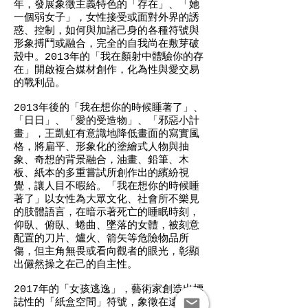
年，發展象徵主義特色的「存在」、「她
一個弱女子」，女性接受或面對外界的誘
惑、控制，如何與加諸己身的各種符號與
形象搏鬥或融合，完全的自我尚在敷芽破
殼中。2013年的「我在顏射中體驗你的存
在」開啟複合媒材創作，化為性與愛交易
的戰利品。
2013年後的「我在想你的時候睡著了」、
「日日」、「愛的受造物」、「邪惡小計
畫」，王凱虹有意識地降低畫面的寫實風
格，將扁平、形象化的塗繪式人物與抽
象、奇想的背景融合，油畫、鉛筆、木
板、紙本的多重嘗試所創作出的繽紛視
覺，讓人目不暇給。「我在想你的時候睡
著了」以女性為大眾文化、社會所不樂見
的肢體語言，在暗示著死亡的睡眠時刻，
仰臥、俯臥、蜷曲、墜落的女體，被刻意
配置的刀片、爐火、箭矢等危險物品所
傷，但主角無畏或看向觀者的眼光，彰顯
出儼然操之在己的自主性。
2017年的「女孩逃逸」，藝術家創造出標
誌性的「紙盒空間」符號，象徵在遠離了