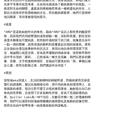
孩童常以自然中昆蟲或植物的面貌出現，或者應該說，將牠們擬人
化來平等看待並思考著，生命與永續成為了藝術家眼中的焦點。一
樣是對生命的關懷，盧盈孜則將植物昇華成一種精靈化的存在，人
類自古就有崇拜長壽植物的文化，而在藝術家眼裡，祂們只是靜靜
地沉睡著，等待著被發現的那天。
#孩童
”ARU”是孟耿如創作出的角色，藉由”ARU”走訪人類世界的酸甜苦
辣，宛若我們共同經歷過的成長經驗一般，深刻而美麗。劉欣宜的
孩童木雕看似可愛純真，然而創作過程留下的刀痕，就像是生命中
一點一滴的歷練，甜美浪漫的顏料則是覆蓋起自我的保護色。擅長
以女孩結合童話故事創作的呂志文，表現出他自身與環境當下現
況，無論開心或是沮喪，皆為直率灑脫的情緒表達。張哲榕早期作
品中常出現的「蘿莉」，已然成為一種文化現象，我們以更多的圖
像、音樂、文字刺激精神感官，並藉由可愛美好的「萌」事物以滿
足心靈；然而在歡愉之後，我們應該何去何從？
#異想
游智涵aka浪漫人，生活的無聊時刻稍縱即逝，對藝術家而言卻是
繁忙的調適劑，嘗試在無聊發生時，用不同的角色與環境帶入，並
發掘新的感受。曾詩云對可愛又古怪的東西著迷，她創造出自己的
角色與世界觀，且使用了許多裝飾性符號，皆為下意識篩選的結
果。Quiller Labs為一NFT項目，在數百件獨一無二的電繪刺蝟
裡，我們可以感受到區塊鏈裡圖騰的無限變化及無窮的想像空間，
然而在自由中卻帶有著一絲某種規範的拘謹氣息。