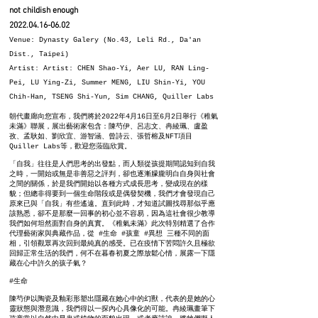
not childish enough
2022.04.16-06.02
Venue: Dynasty Galery (No.43, Leli Rd., Da'an
Dist., Taipei)
Artist: Artist: CHEN Shao-Yi, Aer LU, RAN Ling-
Pei, LU Ying-Zi, Summer MENG, LIU Shin-Yi, YOU
Chih-Han, TSENG Shi-Yun, Sim CHANG, Quiller Labs
朝代畫廊向您宣布，我們將於2022年4月16日至6月2日舉行《稚氣
未滿》聯展，展出藝術家包含：陳芍伊、呂志文、冉綾珮、盧盈
孜、孟耿如、劉欣宜、游智涵、曾詩云、張哲榕及NFT項目
Quiller Labs等，歡迎您蒞臨欣賞。
「自我」往往是人們思考的出發點，而人類從孩提期間認知到自我
之時，一開始或無是非善惡之評判，卻也逐漸朦朧明白自身與社會
之間的關係，於是我們開始以各種方式成長思考，變成現在的樣
貌；但總非得要到一個生命階段或是偶發契機，我們才會發現自己
原來已與「自我」有些遙遠。直到此時，才知道試圖找尋那似乎應
該熟悉，卻不是那麼一回事的初心並不容易，因為這社會很少教導
我們如何坦然面對自身的真實。《稚氣未滿》此次特別精選了合作
代理藝術家與典藏作品，從 #生命 #孩童 #異想 三種不同的面
相，引領觀眾再次回到最純真的感受。已在疫情下苦悶許久且極欲
回歸正常生活的我們，何不在暮春初夏之際放鬆心情，展露一下隱
藏在心中許久的孩子氣？
#生命
陳芍伊以陶瓷及釉彩形塑出隱藏在她心中的幻獸，代表的是她的心
靈狀態與潛意識，我們得以一探內心具像化的可能。冉綾珮畫筆下