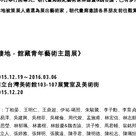
幸地被策展人遴選為展出藝術家，朝代畫廊邀請各界朋友前往觀
 棲地 - 館藏青年藝術主題展》
5.12.19～2016.03.06
立台灣美術館103-107展覽室及美術街
5.12.20
：丁柏晏、王明仁、王鼎超、伊祐‧噶照、朱駿騰、李子勳、李育
易澤、吳建興、吳栩菲、吳權倫、周代焌、盂施甫、林宏信、林志
思瑩、林郁珮、林書楷、林餘慶&魏杏諭、洪子惟、馬君輔、翁銘
立人、張婷雅、張輝明、張騰遠、陳亭君、陳明德、陳松志、陳珮