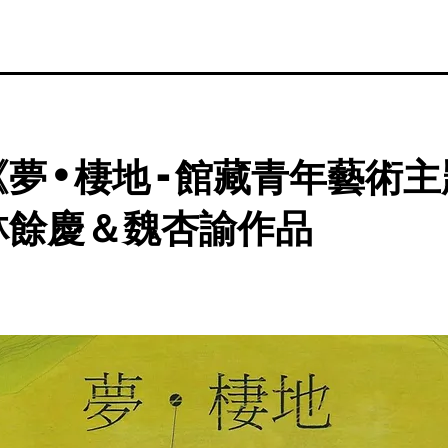
夢 • 棲地 - 館藏青年藝術
林餘慶＆魏杏諭作品