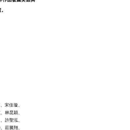
賞。
貞、宋佳璇、
航、林昆穎、
邦、許聖泓、
怡、莊騰翔、