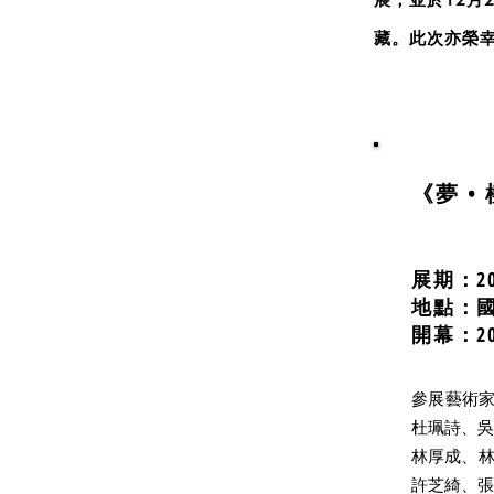
藏。此次亦榮
《夢 •
展期：201
地點：國
開幕：201
參展藝術家
杜珮詩、吳
林厚成、林
許芝綺、張