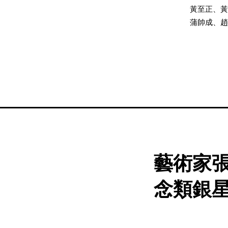
黃至正、黃
蒲帥成、趙
藝術家張哲
念類銀