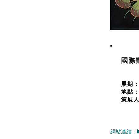
國際
展期：20
地點：
策展
網站連結：