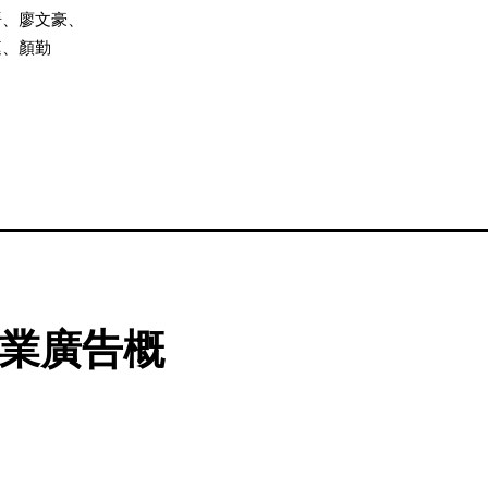
晉、廖文豪、
庭、顏勤
 專業廣告概