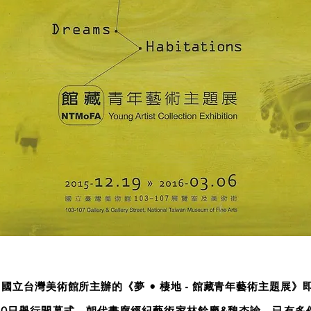
國立台灣美術館所主辦的《夢 • 棲地 - 館藏青年藝術主題展》即
20日舉行開幕式。朝代畫廊經紀藝術家林餘慶&魏杏諭，已有多