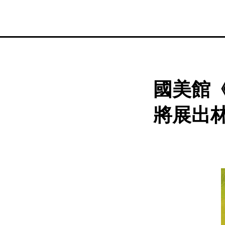
國美館《
將展出