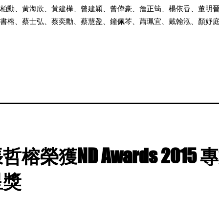
柏勳、黃海欣、黃建樺、曾建穎、曾偉豪、詹正筠、楊依香、董明
書榕、蔡士弘、蔡奕勳、蔡慧盈、鐘佩芩、蕭珮宜、戴翰泓、顏妤
榕榮獲ND Awards 2015
星獎