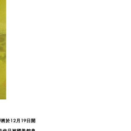
將於12月19日開
件作品被國
美館典