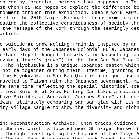
spired by forgotten incidents that happened in Ta
st Chen Fei-Hao hopes to explore the difference b
ironment through this exhibition. Chen’s work
Fami
sed in the 2016 Taipei Biennale, transforms histo
essing the collective consciousness of society th
 the message of the work through the seemingly de
artist.
e Suicide at Snow Melting Train is inspired by an
 early days of the Japanese Colonial Rule. Japane
uetaro eloped, hanged themselves in Dadaocheng, a
uzuka (“lover’s grave”) in the then San Ban Qiao 
. The Hiyokuzuka is a unique Japanese custom whic
 not be together during their lifetime, granting 
 The Hiyokuzuka in San Ban Qiao is a unique case 
raveled to Taiwan with the Japanese government, m
he same time reflecting the special historical sc
. Love Suicide at Snow Melting Car takes a sectio
Love Suicides at Sonezaki: Journey Scene” and ret
iwan, ultimately comparing San Ban Qiao with its 
ity Village KangLe to show the diversity and rich
ine Reconstruction Archives, Chen traces evidence
i Shrine, which is located near Shinkigai Market 
. Through investigating the history of the Tokyo 