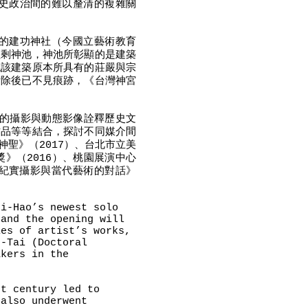
史政治間的難以釐清的複雜關
的建功神社（今國立藝術教育
僅剩神池，神池所彰顯的是建築
現該建築原本所具有的莊嚴與宗
拆除後已不見痕跡，《台灣神宮
式的攝影與動態影像詮釋歷史文
作品等等結合，探討不同媒介間
聖》（2017）、台北市立美
》（2016）、桃園展演中心
─紀實攝影與當代藝術的對話》
ei-Hao’s newest solo
 and the opening will
ies of artist’s works,
g-Tai (Doctoral
akers in the
st century led to
 also underwent