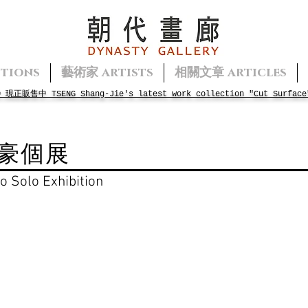
tions
藝術家 artists
相關文章 articles
面》現正販售中
TSENG
Shang-Jie's
latest work collection "Cut Surface
飛豪個展
o Solo Exhibition