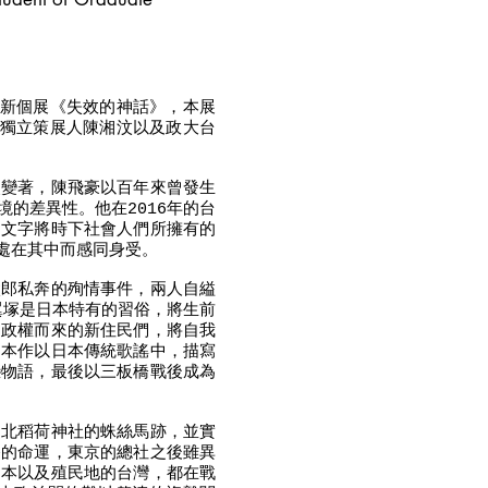
的最新個展《失效的神話》，本展
到獨立策展人陳湘汶以及政大台
改變著，陳飛豪以百年來曾發生
的差異性。他在2016年的台
用文字將時下社會人們所擁有的
處在其中而感同身受。
太郎私奔的殉情事件，兩人自縊
翼塚是日本特有的習俗，將生前
民政權而來的新住民們，將自我
。本作以日本傳統歌謠中，描寫
戀物語，最後以三板橋戰後成為
台北稻荷神社的蛛絲馬跡，並實
移的命運，東京的總社之後雖異
日本以及殖民地的台灣，都在戰