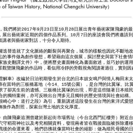
n History, National Chengchi University）
我們將於2017年9月23日至10月28日展出青年藝術家陳飛豪
式，展出藝術家近期的四個作品系列。10月7日的座談會我們將邀請
談講者與藝術家對話，十分令人期待。
權迭替造就了文化脈絡的斷裂與再聚合，城市的樣貌也因此不斷地
忘的事件做為創作發想，希望藉由這次個展，探討歷史與當下社會情境
家族史翻譯文件》中，便將歷史畫面轉化為書面敘述，並巧妙的運
眾觀覽陳飛豪的作品時，看似用冷靜的旁觀視角閱讀著過往，實則因
雪解車》改編於日治初期發生於台北的日本妓女鳴戶與情人梅田末
葬在當時的三板橋墓地（今14、15號公園），是台灣的比翼塚。比
求了卻其生前的遺憾。三板橋比翼塚的出現，即是這些隨著日本殖
合的獨特案例，亦可反映出台灣多元且獨特的歷史情境與社會結構
根崎心中：道行之段》為引，重新講述這段發生在台灣的東洋式愛
轉換作為對照，探索台灣土地的文化厚度。
》由陳飛豪追溯曾建於新起街市場舊址（今台北西門紅樓旁）附近
穴守稻荷神社以及考究相關資料，發現兩者皆在戰後面臨被拆除遷
戰後的命運來看，祂們彷彿就像當時社會的縮影：做為殖民母國的