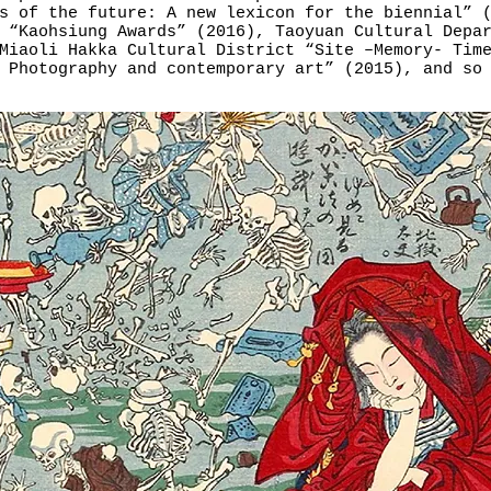
s of the future: A new lexicon for the biennial” 
 “Kaohsiung Awards” (2016), Taoyuan Cultural Depa
Miaoli Hakka Cultural District “Site –Memory- Tim
 Photography and contemporary art” (2015), and so