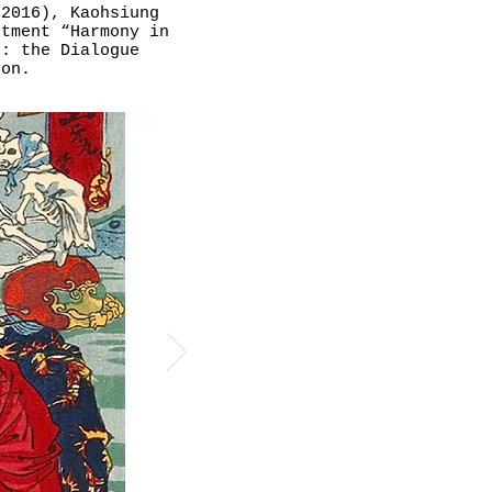
(2016), Kaohsiung
rtment “Harmony in
e: the Dialogue
 on.