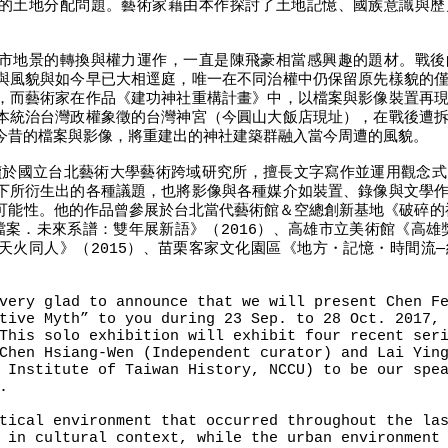
的土地分配問題。藝術家藉由本作探討了土地記憶、國族意識與歷
市地景的轉換與權力運作，一直是陳飛豪相當感興趣的題材。戰後
與風貌與如今早已大相逕庭，唯一在不同治權中仍保留原先樣貌的
，而藝術家在作品《建功神社重構計畫》中，以檔案與影像裝置再
本統治台灣政權象徵的台灣神宮（今圓山大飯店現址），在戰後遭
今昔的檔案與影像，將重建出的神社建築群融入當今周遭的風貌。
就讀於國立台北藝術大學藝術跨域研究所，擅長文字寫作並運用觀念
下所衍生出的各種議題，也將影像與各種媒介如裝置、錄像與文學
可能性。他的作品曾參展於台北當代藝術館＆空總創新基地《破碎的神
檔案．未來系譜：雙年展新語》（2016）、高雄市立美術館《高雄獎
天火同人》（2015）、苗栗客家文化園區《地方・記憶・時間流
very glad to announce that we will present Chen F
tive Myth” to you during 23 Sep. to 28 Oct. 2017,
This solo exhibition will exhibit four recent ser
Chen Hsiang-Wen (Independent curator) and Lai Yin
 Institute of Taiwan History, NCCU) to be our spe
.
tical environment that occurred throughout the la
 in cultural context, while the urban environment