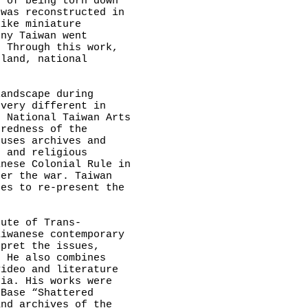
e of being torn down
 was reconstructed in
like miniature
ony Taiwan went
. Through this work,
 land, national
landscape during
 very different in
s National Taiwan Arts
credness of the
 uses archives and
n and religious
anese Colonial Rule in
ter the war. Taiwan
ges to re-present the
tute of Trans-
aiwanese contemporary
rpret the issues,
. He also combines
video and literature
dia. His works were
 Base “Shattered
and archives of the