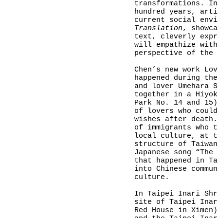
transformations. In
hundred years, arti
current social env
Translation
, showca
text, cleverly expr
will empathize with
perspective of the 
Chen’s new work Lov
happened during the
and lover Umehara S
together in a Hiyok
Park No. 14 and 15)
of lovers who could
wishes after death.
of immigrants who t
local culture, at t
structure of Taiwan
Japanese song “The 
that happened in Ta
into Chinese commun
culture.
In Taipei Inari Shr
site of Taipei Inar
Red House in Ximen)