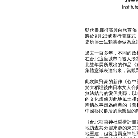
Institute of Taiwa
朝代畫廊很高興向您宣佈，
將於9月23號舉行開幕
史所博士生賴英泰做為座
過去一百多年，不同的政
在台北這座城市而被人淡
北雙年展所展出的作品《
集體意識表達出來，當觀
此次陳飛豪的新作《心中
於大稻埕後由日本文人合
無法結合的愛侶共葬，以
的文化想像與此地風土相
殉情故事最為經典的《曾
中國移民群居的康樂里的
《台北稻荷神社重構計畫
地訪查其分靈來源的東京
地重建，但從這兩座神社