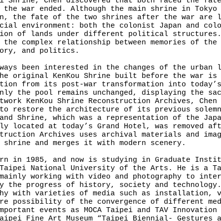
i Shrine, Chen discovered that both faced the fat
 the war ended. Although the main shrine in Tokyo
n, the fate of the two shrines after the war are 
cial environment: both the colonist Japan and col
ion of lands under different political structures
 the complex relationship between memories of the
ory, and politics.
ways been interested in the changes of the urban 
he original KenKou Shrine built before the war is
tion from its post-war transformation into today’
nly the pool remains unchanged, displaying the sa
twork KenKou Shrine Reconstruction Archives, Chen
to restore the architecture of its previous solem
and Shrine, which was a representation of the Jap
ly located at today’s Grand Hotel, was removed af
truction Archives uses archival materials and ima
 shrine and merges it with modern scenery.
rn in 1985, and now is studying in Graduate Insti
Taipei National University of the Arts. He is a T
mainly working with video and photography to inte
y the progress of history, society and technology
hy with varieties of media such as installation, 
re possibility of the convergence of different me
mportant events as MOCA Taipei and TAV Innovation
aipei Fine Art Museum “Taipei Biennial- Gestures 