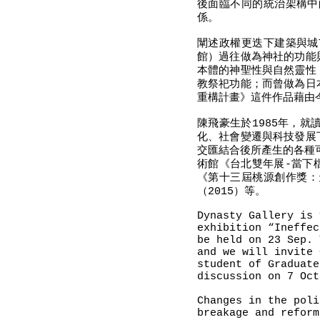
後面臨不同的統治架構中
係。
闡述政權更迭下建築與城
館）過往做為神社的功能
本體的神聖性與自然靈性
教祭祀功能；而曾做為日
重構計畫》這件作品藉由
陳飛豪生於1985年，
化、社會變遷與科技發展
交匯結合後所產生的各種
術館《台北雙年展-當下
《第十三屆桃源創作獎：
（2015）等。
Dynasty Gallery is 
exhibition “Ineffec
be held on 23 Sep. 
and we will invite 
student of Graduate
discussion on 7 Oct
Changes in the poli
breakage and reform