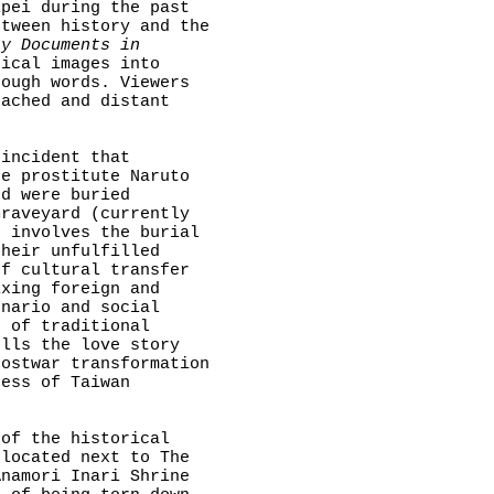
ipei during the past
etween history and the
ly Documents in
rical images into
rough words. Viewers
tached and distant
 incident that
se prostitute Naruto
nd were buried
Graveyard (currently
h involves the burial
their unfulfilled
of cultural transfer
ixing foreign and
enario and social
n of traditional
ells the love story
postwar transformation
ness of Taiwan
 of the historical
(located next to The
Anamori Inari Shrine