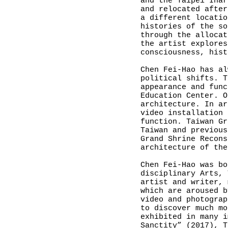
and the Taipei Inar
and relocated after
a different locatio
histories of the so
through the allocat
the artist explores
consciousness, hist
Chen Fei-Hao has al
political shifts. T
appearance and func
Education Center. O
architecture. In ar
video installation 
function. Taiwan Gr
Taiwan and previous
Grand Shrine Recons
architecture of the
Chen Fei-Hao was bo
disciplinary Arts, 
artist and writer, 
which are aroused b
video and photograp
to discover much mo
exhibited in many i
Sanctity” (2017), T