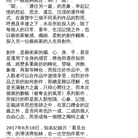
同門一般能夠開合，將門「開」、
「闔」、「通往另一處」的意象，串起記
憶的想起、思念、遺忘、沉浸的運作模
式。在展覽中三個不同系列作品的對照、
呼應及串連之下，水谷所欲探入的，除了
每個人的日常、童年、生活記憶之外，也
以藝術家敏感、纖細、柔軟的創作觸角，
探入另一位藝術家的人生與創作。
創作，是藝術家的腦、心、身、手，甚至
是運用了全身的感官，將他所遇所知所
感，經歷多重曲折的轉化、譬喻、誇飾、
象徵、再製等轉化，而投注於作品中。旁
人觀者可以在作品中盡情享受，但對於作
品之前的如何創作，那總是難以理解，也
是充滿魅力之處，只得心嚮往之。而本次
個展的數幅《被奪走的風景》系列新作，
所探討的即是那人類智識、心象、記憶、
定義諸等思想形跡之中，在眾口鑠金的定
義之外，是否尚有也許一成、二成的個人
自由心志，而形成每一個體之獨特之處？
2017年6月10日，知名紀錄片「看見台
灣」的導演齊柏林，在一次空拍作業中，