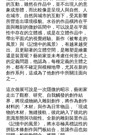
的互動，雖然在作品中，並不出現人的意
象或形體，而比較像是呈現人與自然、人
在城市、自然與城市的互動下，受其影響
所營造出環境樣貌。水谷的作品橫跨在平
面與雕刻的微妙區間中，可以說是在平面
性中存在的立體感，或是在立體作品中，
帶出平面式的視覺經驗。新作《被奪走的
風景》與《記憶中的風景》，有越來越突
出、且更顯著的立體空間，是雕塑是繪畫
還是裝置呢？藝術家並未考慮任何形式上
的定義問題，他認為，每種定義的主體之
外，都有不確定與模糊地帶，尤其在新的
創作系列，這成為了他創作中所關注面向
之一。
這次個展可說是一次隱微的昭示，藝術家
走出了觀察、研究、自我觸發的創作結
界，將現成物納入雕刻創作，將作為創作
材料的「木材」與作為日常物品，「現成
物的木材」無縫接軌，彼此納入了彼此的
意識形態與功能性。全新的雕刻裝置作品
《記憶中的風景》，將水谷極具標誌性的
拼貼木條創作與門板結合，並讓作品也如