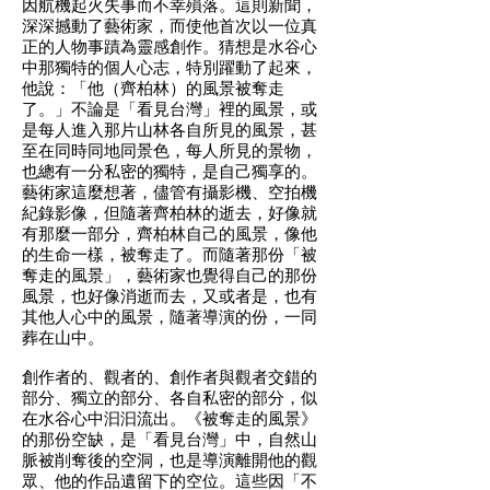
因航機起火失事而不幸殞落。這則新聞，
深深撼動了藝術家，而使他首次以一位真
正的人物事蹟為靈感創作。猜想是水谷心
中那獨特的個人心志，特別躍動了起來，
他說：「他（齊柏林）的風景被奪走
了。」不論是「看見台灣」裡的風景，或
是每人進入那片山林各自所見的風景，甚
至在同時同地同景色，每人所見的景物，
也總有一分私密的獨特，是自己獨享的。
藝術家這麼想著，儘管有攝影機、空拍機
紀錄影像，但隨著齊柏林的逝去，好像就
有那麼一部分，齊柏林自己的風景，像他
的生命一樣，被奪走了。而隨著那份「被
奪走的風景」，藝術家也覺得自己的那份
風景，也好像消逝而去，又或者是，也有
其他人心中的風景，隨著導演的份，一同
葬在山中。
創作者的、觀者的、創作者與觀者交錯的
部分、獨立的部分、各自私密的部分，似
在水谷心中汩汩流出。《被奪走的風景》
的那份空缺，是「看見台灣」中，自然山
脈被削奪後的空洞，也是導演離開他的觀
眾、他的作品遺留下的空位。這些因「不