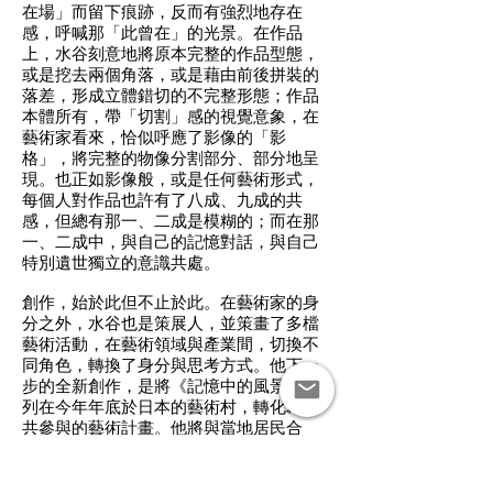
在場」而留下痕跡，反而有強烈地存在
感，呼喊那「此曾在」的光景。在作品
上，水谷刻意地將原本完整的作品型態，
或是挖去兩個角落，或是藉由前後拼裝的
落差，形成立體錯切的不完整形態；作品
本體所有，帶「切割」感的視覺意象，在
藝術家看來，恰似呼應了影像的「影
格」，將完整的物像分割部分、部分地呈
現。也正如影像般，或是任何藝術形式，
每個人對作品也許有了八成、九成的共
感，但總有那一、二成是模糊的；而在那
一、二成中，與自己的記憶對話，與自己
特別遺世獨立的意識共處。
創作，始於此但不止於此。在藝術家的身
分之外，水谷也是策展人，並策畫了多檔
藝術活動，在藝術領域與產業間，切換不
同角色，轉換了身分與思考方式。他下一
步的全新創作，是將《記憶中的風景》系
列在今年年底於日本的藝術村，轉化為公
共參與的藝術計畫。他將與當地居民合
作，一同收集實際使用過，帶著記憶與生
活感門板，一片一片地拼合成大型作品。
這個大型的共同創作計畫，宣示了藝術家