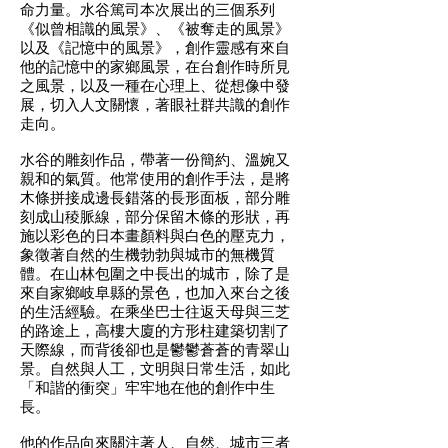
命力量。水谷篤司本次展出的三個系列
《似曾相識的風景》、《被奪走的風景》
以及《記憶中的風景》，創作靈感有來自
他的記憶中的家鄉風景，在台創作時所見
之風景，以及一種在心理上、從想像中發
展，切入人文關懷，著眼社群共識的創作
走向。
水谷的雕刻作品，帶著一份簡約、溫婉又
親和的氣質。他常使用的創作手法，是將
木條拼接成邊長錯落的長形面板，部分雕
刻成山稜脈線，部分保留木條的形狀，再
施以彩色的日本畫顏料與白色的壓克力，
象徵著自然的生機勃勃與城市的無機質
體。在山林包圍之中長出的城市，除了是
來自家鄉岐阜縣的景色，也加入來台之後
的生活經驗。在乘坐巴士往返天母與三芝
的路途上，高樓大廈的方形柱建築切割了
天際線，而背後卻也是鬱鬱蒼蒼的青翠山
景。自然與人工，文明與日常生活，如此
「和諧的衝突」牢牢地在他的創作中生
長。
他的作品向來關注著人、自然、城市三者