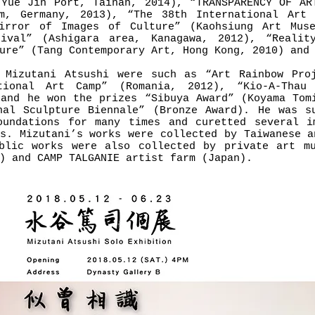
(Yue Jin Port, Tainan, 2014), “TRANSPARENCY OF AR
m, Germany, 2013), “The 38th International Art 
irror of Images of Culture” (Kaohsiung Art Muse
tival” (Ashigara area, Kanagawa, 2012), “Realit
ure” (Tang Contemporary Art, Hong Kong, 2010) and
 Mizutani Atsushi were such as “Art Rainbow Pro
tional Art Camp” (Romania, 2012), “Kio-A-Thau
 and he won the prizes “Sibuya Award” (Koyama Tom
nal Sculpture Biennale” (Bronze Award). He was s
oundations for many times and curetted several i
ns. Mizutani’s works were collected by Taiwanese a
blic works were also collected by private art m
) and CAMP TALGANIE artist farm (Japan).