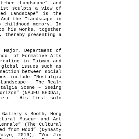
atched Landscape” and
tist sculpts a view of
hed Landscape” is the
 And the “Landscape in
s childhood memory. In
to his works, together
, thereby presenting a
e Major, Department of
hool of Formative Arts
reating in Taiwan and
 global issues such as
nection between social
ons include “Nostalgia
 Landscape – The Realm
stalgia Scene – Seeing
orizon” (NAUFU GEDDAI,
 etc.. His first solo
 Gallery’s Booth, Hong
ctural Museum and Art
iennale” (The Cultural
ed from Wood” (Dynasty
Tokyo, 2016), “Yue Jin