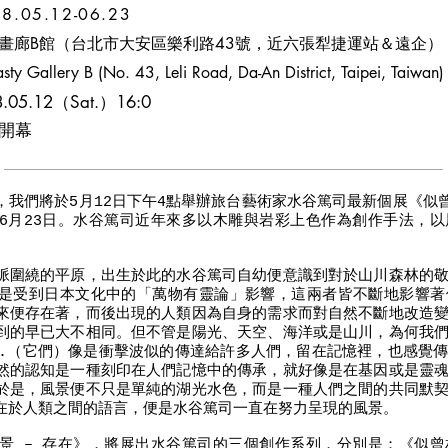
5.12-06.23
畫廊B館（台北市大安區樂利路43號，近六張犁捷運站＆遠企）
No. 43, Leli Road, Da-An District, Taipei, Taiwan)
05.12（Sat.）16:0
席開幕
，我們將於5月12日下午4點舉辦旅台藝術家水谷篤司最新個展《似曾
6月23日。水谷篤司近年來多以木雕與岩彩上色作為創作手法，
脈圍繞的平原，出生於此的水谷篤司自幼便意識到對於山川森林的
是受到日本文化中的「萬物有靈論」影響，這兩者皆不斷地影響著
來便存在著，而後出現的人類因為自身的需求而對自然不斷地改造
到的早已大不相同。但不管是陽光、天空、海洋或是山川，為何我
..（它們）像是衝擊波似的傳達給許多人們，留在記憶裡，也感覺
然的認知是一種刻印在人們記憶中的傳承，就好像是在基因或是靈
於是，風景便不只是單純的湖光水色，而是一種人們之間的共同默
在於人類之間的語言，便是水谷篤司一直在努力呈現的風景。
景 – 存在》，將展出水谷篤司的三個創作系列，分別是：《似