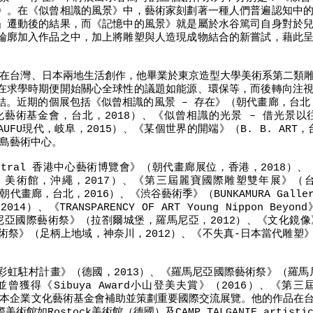
》。在《似曾相識的風景》中，藝術家刻劃著一種人們普遍認知中
」遷動後的結果，而《記憶中的風景》就是屬於水谷篤司自身對於
輪廓加入作品之中，加上將雕塑與人造現成物結合的新嘗試，藉此
目前在台灣、日本兩地生活創作，他畢業於東京造型大學美術系第二類
在求學時期便開始關心全球性的議題如能源、環保等，而後轉向注
結。近期的個展包括《似曾相識的風景 – 存在》（朝代畫廊，台北，
化藝術基金會，台北，2018）、《似曾相識的光景 – 借光景
AUFU現代，岐阜，2015）、《某個世界的開端》（B. B. ART
前島藝術中心。
entral 香港中心藝術博覽會》（朝代畫廊展位，香港，2018）
、美術館，沖繩，2017）、《第三屆麗寶國際雕塑雙年展》（
朝代畫廊，台北，2016）、《渋谷藝術季》（BUNKAMURA Galle
）、《TRANSPARENCY OF ART Young Nippon Beyo
羅馬尼亞國際藝術祭》（拉劄爾城堡，羅馬尼亞，2012）、《文化鏡
ARA藝術祭》（足柄上地域，神奈川，2012）、《不失真-日本當代雕
彩虹駐村計畫》（德國，2013）、《羅馬尼亞國際藝術祭》（羅馬尼
並曾獲得《Sibuya Award小山登美夫賞》（2016）、《
得日本企業文化藝術基金會補助並策劃重要國際交流展覽。他的作品在
館如Rostock美術館（德國）及CAMP TALGANIE artisti