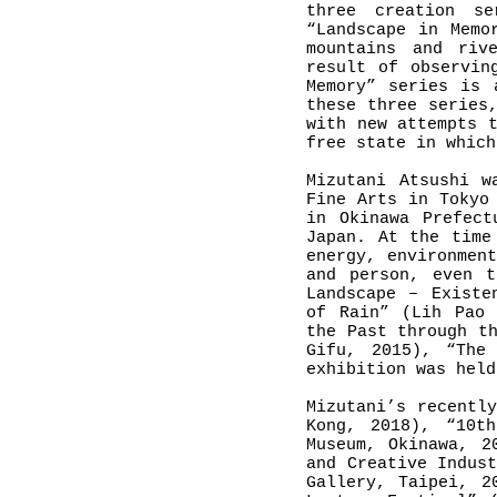
three creation se
“Landscape in Memo
mountains and riv
result of observin
Memory” series is 
these three series
with new attempts 
free state in which
Mizutani Atsushi w
Fine Arts in Tokyo
in Okinawa Prefect
Japan. At the time
energy, environmen
and person, even t
Landscape – Existe
of Rain” (Lih Pao 
the Past through t
Gifu, 2015), “The
exhibition was held
Mizutani’s recentl
Kong, 2018), “10th
Museum, Okinawa, 2
and Creative Indus
Gallery, Taipei, 2