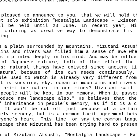
 pleased to announce to you, that we will hold t
st solo exhibition “Nostalgia Landscape – Existe
ll be held until 23 June. In recent year, Mi
k coloring as creative way to demonstrate his 
ing.
n a plain surrounded by mountains. Mizutani Atsus
ains and rivers was filled him a sense of awe wh
as imprinted deeply in his mind. And may be influe
 of Japanese culture, both of them effect the
ns: natural things have existed since ancient t
atural because of its own needs continuously.
ple used to watch is already very different fro
it is sunshine, sky, ocean or mountains and rivers
f primitive nature in our minds? Mizutani said,
 people will be kept in our memory. When it passe
oduce new landscape also.” He believes that the
f inheritance in people’s memory, as if it is a c
. It won't be cut off just because of a certai
rely scenery, but is a common tacit agreement bet
ryone’s heart. This line, or say the common lang
scape that Mizutani has been trying hard to prese
n of Mizutani Atsushi, “Nostalgia Landscape – Ex