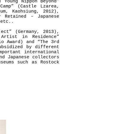
T Young Nippon Beyond”
Camp” (Castle Lzarea,
um, Kaohsiung, 2012),
y Retained – Japanese
 etc..
ject” (Germany, 2013),
 Artist in Residence”
io Award) and “The 3rd
ubsidized by different
mportant international
nd Japanese collectors
useums such as Rostock