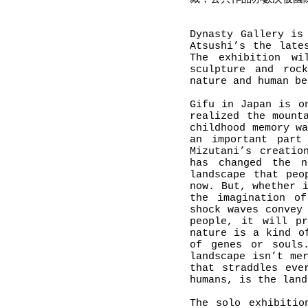
Dynasty Gallery is
Atsushi’s the late
The exhibition wi
sculpture and roc
nature and human be
Gifu in Japan is o
realized the mount
childhood memory w
an important part
Mizutani’s creatio
has changed the n
landscape that peo
now. But, whether 
the imagination o
shock waves convey
people, it will pr
nature is a kind o
of genes or souls
landscape isn’t me
that straddles eve
humans, is the land
The solo exhibitio