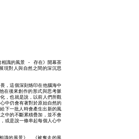
相識的風景 - 存在》開幕茶
以展現對人與自然之間的深沉思
敬畏，這個深刻烙印在他腦海中
他在後來創作的形式與思考脈
變化，也就是說，以前人們所觀
們心中仍會有著對於原始自然的
傳給下一批人時會產生出新的風
魂之中的不斷累積疊加，並不會
契，或是說一條串起每個人心中
曾相識的風景》、《被奪走的風