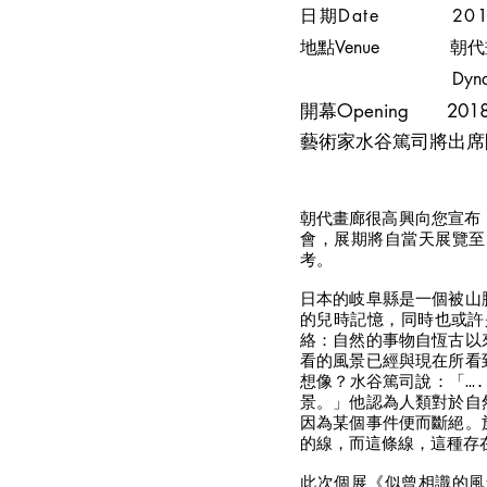
日期Date 2018.0
地點Venue 朝代
Dynasty Gallery B (
開幕Opening 2018.
​藝術家水谷篤司將出
朝代畫廊很高興向您宣布
會，展期將自當天展覽至
考。
日本的岐阜縣是一個被山
的兒時記憶，同時也或許
絡：自然的事物自恆古以
看的風景已經與現在所看
想像？水谷篤司說：「…
景。」他認為人類對於自
因為某個事件便而斷絕。
的線，而這條線，這種存
此次個展《似曾相識的風