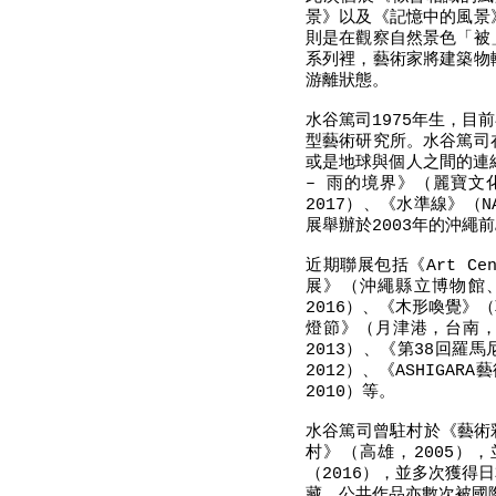
景》以及《記憶中的風景
則是在觀察自然景色「被
系列裡，藝術家將建築物
游離狀態。
水谷篤司1975年生，
型藝術研究所。水谷篤司
或是地球與個人之間的連
– 雨的境界》（麗寶文
2017）、《水準線》（N
展舉辦於2003年的沖繩
近期聯展包括《Art C
展》（沖繩縣立博物館
2016）、《木形喚覺》（
燈節》（月津港，台南，2014
2013）、《第38回
2012）、《ASHIG
2010）等。
水谷篤司曾駐村於《藝術
村》（高雄，2005），
（2016），並多次獲
藏，公共作品亦數次被國際美術