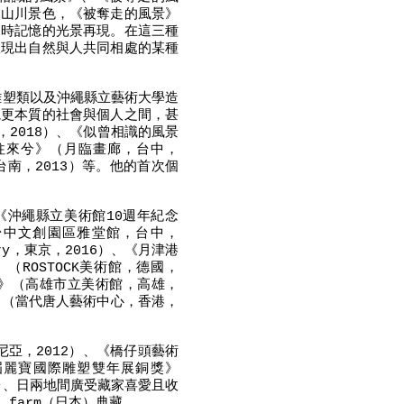
的山川景色，《被奪走的風景》
兒時記憶的光景再現。在這三種
呈現出自然與人共同相處的某種
雕塑類以及沖繩縣立藝術大學造
視更本質的社會與個人之間，甚
2018）、《似曾相識的風景
以往來兮》（月臨畫廊，台中，
，台南，2013）等。他的首次個
、《沖繩縣立美術館10週年紀念
台中文創園區雅堂館，台中，
ry，東京，2016）、《月津港
nd》（ROSTOCK美術館，德國，
像》（高雄市立美術館，高雄，
塑》（當代唐人藝術中心，香港，
亞，2012）、《橋仔頭藝術
第三屆麗寶國際雕塑雙年展銅獎》
台、日兩地間廣受藏家喜愛且收
c farm（日本）典藏。