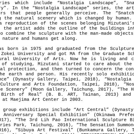
ries which include “Nostalgia Landscape”, “Sn
ry”. In the “Nostalgia Landscape” series, the ar
ers that people generally perceive. The “Snatc
g the natural scenery which is changed by human.
a reproduction of the scenes belonging Mizutani’
, the artist adds the outline of the buildings in
to combine the sculpture with the man-made objects
 nature and humans get along.
as born in 1975 and graduated from the Sculptur
 Zokei University and got MA from the Graduate Sc
ural University of Arts. Now he is living and c
 of studying, Mizutani started to care about the
tal protection, and then turned to concern the con
he earth and person. His recently solo exhibiti
nce” (Dynasty Gallery, Taipei, 2018), “Nostalgia
Culture and Arts Foundation, Taipei, 2018), “No
he Scenery” (Moon Gallery, Taichung, 2017), “The H
 Birth of Real” (B. B. ART, Tainan, 2013) and
 at Maejima Art Center in 2003.
y group exhibitions include “Art Central” (Dynasty
 Anniversary Special Exhibition” (Okinawa Prefe
017), “The 3rd Lih Pao International Sculpture B
tries Park, Taichung, 2016), “The Sensation Summon
016), “Sibuya Art Festival” (Bunkamura Gallery, 