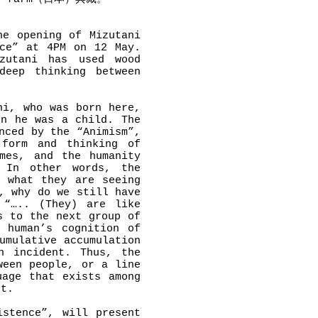
he opening of Mizutani
nce” at 4PM on 12 May.
zutani has used wood
deep thinking between
hi, who was born here,
en he was a child. The
nced by the “Animism”,
 form and thinking of
imes, and the humanity
 In other words, the
m what they are seeing
, why do we still have
 “….. (They) are like
s to the next group of
 human’s cognition of
umulative accumulation
n incident. Thus, the
ween people, or a line
uage that exists among
nt.
istence”, will present