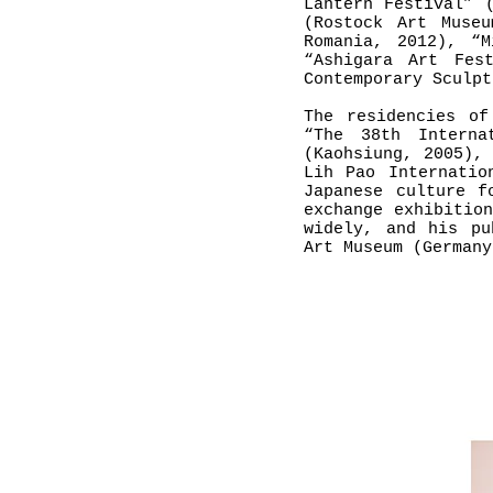
Lantern Festival” 
(Rostock Art Museu
Romania, 2012), “M
“Ashigara Art Fes
Contemporary Sculpt
The residencies of
“The 38th Interna
(Kaohsiung, 2005),
Lih Pao Internatio
Japanese culture f
exchange exhibitio
widely, and his pu
Art Museum (Germany