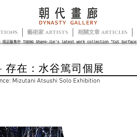
tions
藝術家 artists
相關文章 articles
面》現正販售中
TSENG
Shang-Jie's
latest work collection "Cut Surface
- 存在：水谷篤司個展
nce: Mizutani Atsushi Solo Exhibition