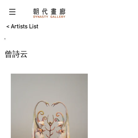
< Artists List
TSENG Shi-Yun
曾詩云