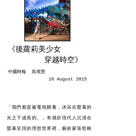
《後蘿莉美少女
穿越
時空
》
中國時報 吳垠慧
16 August 2015
「我們都是被電視餵養，沐浴在螢幕的
光之下成長的。」有感於現代人沉浸在
螢幕呈現的理想世界裡，藝術家張哲榕