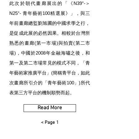
此次於朝代畫廊展出的「《N39°-＞
N25°- 青年藝術100精選展》」，與三
年前畫廊總監劉旭圃的中國求學之行，
是促成此展的必然因果。相較於台灣所
熟悉的畫廊(第一市場)與拍賣(第二市
場)，中國於2008年金融海嘯之後，和
第一及第二市場常見的模式不同，「青
年藝術家推廣平台」(簡稱青平台，如此
次畫廊所引介的「青年藝術100」)所代
表第三方平台的機制順勢而起。
Read More
< Page 1