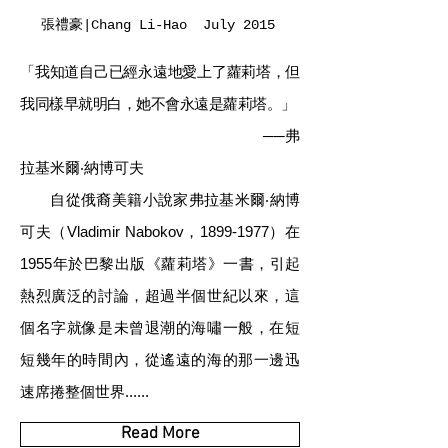
張禮豪|Chang Li-Hao
July 2015
「我知道自己已經永遠地愛上了蘿莉塔，但
我同樣早就明白，她不會永遠是蘿莉塔。」
──
弗
拉基米爾‧納博可夫
自從俄裔美籍小說家弗拉基米爾‧納博
可夫（Vladimir Nabokov，1899-1977）在
1955年於巴黎出版《蘿莉塔》一書，引起
熱烈廣泛的討論，超過半個世紀以來，這
個名字就像是未曾退潮的海嘯一般，在短
短幾年的時間內，從遙遠的海的那一邊迅
速席捲整個世界......
Read More