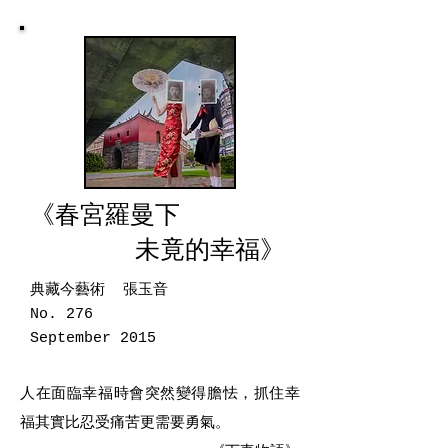
《春宮羅曼下
未竟的幸
福
》
典藏今藝術 張玉音
No. 276
September 2015
人在面臨幸福時會突然變得膽怯，抓住幸
福其實比忍受痛苦更需要勇氣。