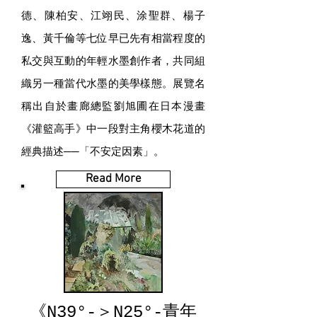
德、陳柏安、江翊民、涂聖群、楊子
逸、黃千倫等七位早已先有相當程度的
私交與互動的年輕水墨創作者，共同組
織另一種當代水墨的美學樣態。展覽名
稱出自於畫廊總監劉旭圃在日本漫畫
《灌籃高手》中一段對主角櫻木花道的
經典描述──「不安定因素」。
Read More
《N39°-＞N25°-青年