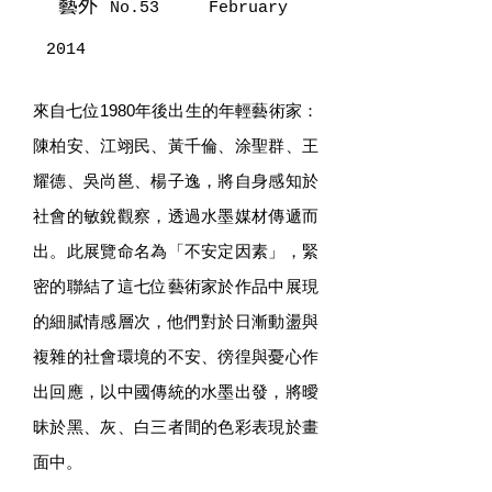
藝外
No.53 February
2014
來自七位1980年後出生的年輕藝術家：
陳柏安、江翊民、黃千倫、涂聖群、王
耀德、吳尚邕、楊子逸，將自身感知於
社會的敏銳觀察，透過水墨媒材傳遞而
出。此展覽命名為「不安定因素」，緊
密的聯結了這七位藝術家於作品中展現
的細膩情感層次，他們對於日漸動盪與
複雜的社會環境的不安、徬徨與憂心作
出回應，以中國傳統的水墨出發，將曖
昧於黑、灰、白三者間的色彩表現於畫
面中。