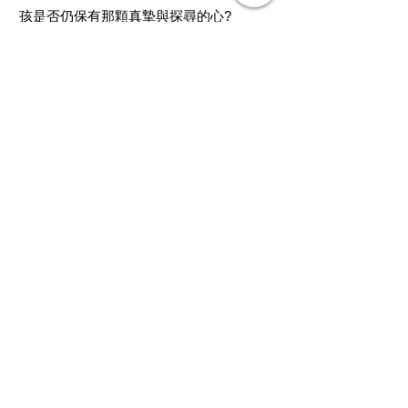
孩是否仍保有那顆真摯與探尋的心?
Read More
《交織著，以某種距離》
典藏今藝術
No.268，P.153 January 2015
即便仍十分年輕，但吳尚邕近年的水墨創
作，已為他打下了相當良好的口碑。在月